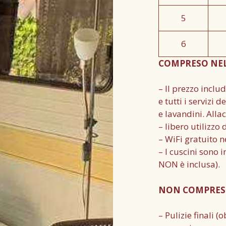
5
6
COMPRESO NEL
– Il prezzo inclu
e tutti i servizi
e lavandini. All
– libero utilizz
– WiFi gratuito n
– I cuscini sono 
NON è inclusa).
NON COMPRES
– Pulizie finali 