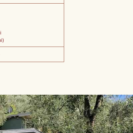
i
i)
e