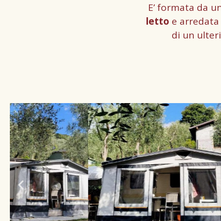
E’ formata da u
letto
e arredata 
di un ulte