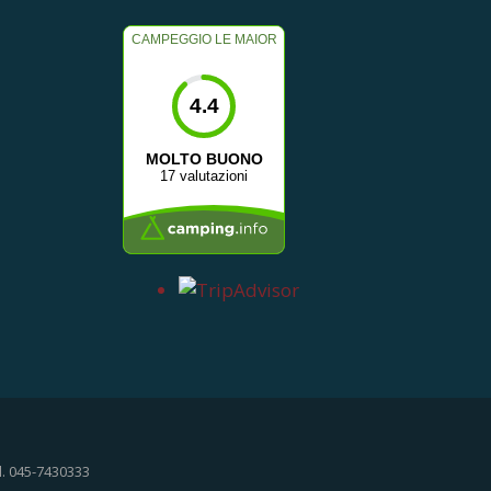
CAMPEGGIO LE MAIOR
4.4
MOLTO BUONO
17 valutazioni
l. 045-7430333