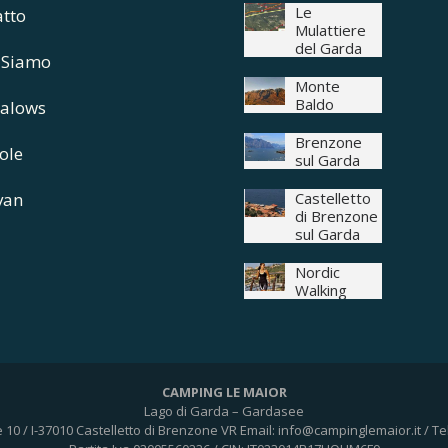
Le
atto
Mulattiere
del Garda
 Siamo
Monte
Baldo
alows
Brenzone
ole
sul Garda
van
Castelletto
di Brenzone
sul Garda
Nordic
Walking
CAMPING LE MAIOR
Lago di Garda – Gardasee
e 10 / I-37010 Castelletto di Brenzone VR
Email: info@campinglemaior.it / Te