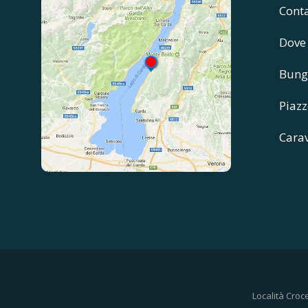
Cont
Dove
Bung
Piazz
Cara
Località Croc