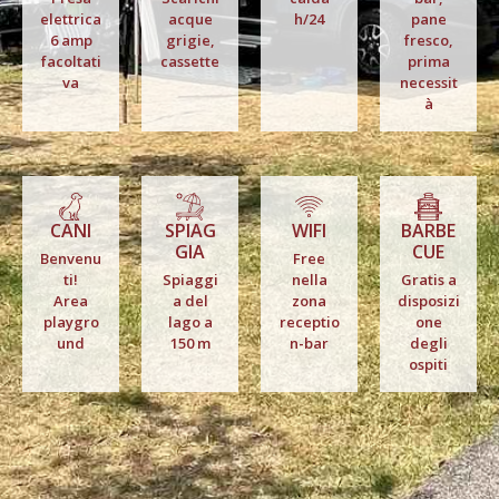
elettrica
acque
h/24
pane
6 amp
grigie,
fresco,
facoltati
cassette
prima
va
necessit
à
CANI
SPIAG
WIFI
BARBE
GIA
CUE
Benvenu
Free
ti!
Spiaggi
nella
Gratis a
Area
a del
zona
disposizi
playgro
lago a
receptio
one
und
150 m
n-bar
degli
ospiti