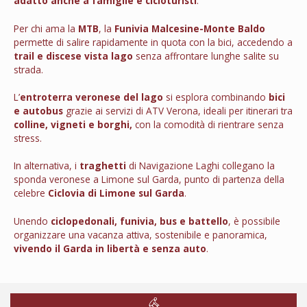
adatto anche a famiglie e cicloturisti
.
Per chi ama la
MTB
, la
Funivia Malcesine-Monte Baldo
permette di salire rapidamente in quota con la bici, accedendo a
trail e discese vista lago
senza affrontare lunghe salite su
strada.
L’
entroterra veronese del lago
si esplora combinando
bici
e autobus
grazie ai servizi di ATV Verona, ideali per itinerari tra
colline, vigneti e borghi,
con la comodità di rientrare senza
stress.
In alternativa, i
traghetti
di Navigazione Laghi collegano la
sponda veronese a Limone sul Garda, punto di partenza della
celebre
Ciclovia di Limone sul Garda
.
Unendo
ciclopedonali, funivia, bus e battello
, è possibile
organizzare una vacanza attiva, sostenibile e panoramica,
vivendo il Garda in libertà e senza auto
.