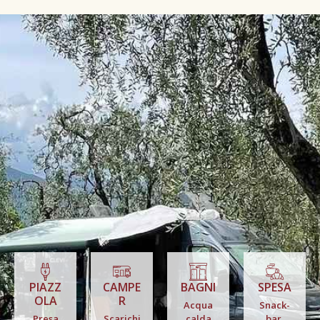
PIAZZ
CAMPE
BAGNI
SPESA
OLA
R
Acqua
Snack-
Presa
Scarichi
calda
bar,