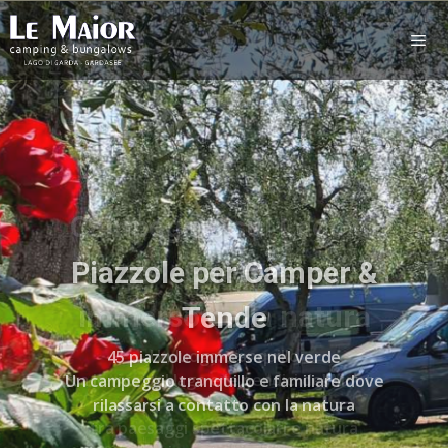
Piazzole per Camper &
Tende
45 piazzole immerse nel verde
Un campeggio tranquillo e familiare dove
rilassarsi a contatto con la natura