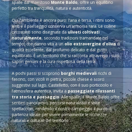
spalle dal maestoso
Monte Baldo
, offre un equilibrio
perfetto tra tranquillità, natura e autenticità.
Qui l’ambiente è ancora puro: l’aria è tersa, i ritmi sono
lenti e il paesaggio conserva un’armonia rara. Le colline
circostanti sono disegnate da
uliveti coltivati
naturalmente
, secondo tradizioni tramandate nel
tempo, che danno vita a un
olio extravergine d’oliva
di
qualità eccellente, dal profumo delicato e dal gusto
equilibrato. È un territorio che si racconta attraverso i suoi
sapori genuini e la cura rispettosa della terra.
A pochi passi si scoprono
borghi medievali
ricchi di
fascino, con vicoli in pietra, piccole chiese e scorci
suggestivi sul lago. Castelletto, con il suo porticciolo e
l’atmosfera autentica, invita a
passeggiate rilassanti
tra storia e paesaggio
. Alle spalle, il Monte Baldo offre
sentieri panoramici, percorsi naturalistici e viste
spettacolari, rendendo il nostro campeggio il punto di
partenza ideale per vivere pienamente le ricchezze
naturali e culturali del territorio.